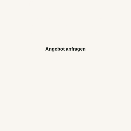
anfordern
Ob erstes Angebot oder langfristiger
Partner – wir stehen Ihnen mit Rat,
Rohstoffen und Erfahrung zur Seite.
Angebot anfragen
100 % unverbindlich & individuell
Produkte entdecken