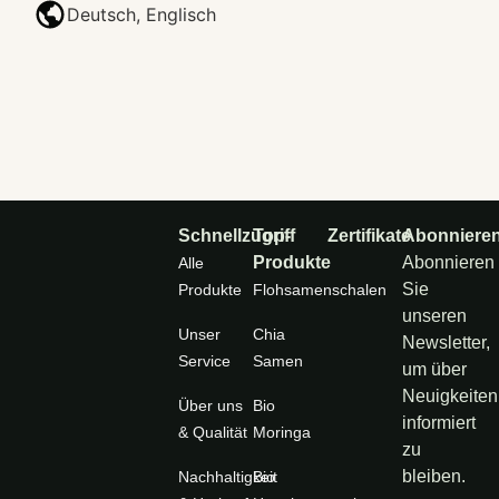
Deutsch, Englisch
Schnellzugriff
Top-
Zertifikate
Abonniere
Produkte
Abonnieren
Alle
Sie
Produkte
Flohsamenschalen
unseren
Unser
Chia
Newsletter,
Service
Samen
um über
Neuigkeiten
Über uns
Bio
informiert
& Qualität
Moringa
zu
bleiben.
Nachhaltigkeit
Bio