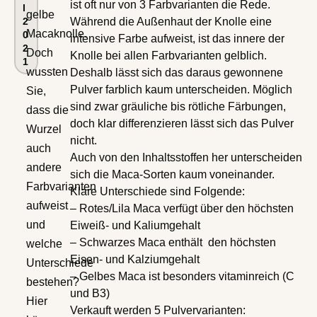
ist oft nur von 3 Farbvarianten die Rede.
l
gelbe
2
Während die Außenhaut der Knolle eine
Macaknolle.
0
intensive Farbe aufweist, ist das innere der
2
Doch
Knolle bei allen Farbvarianten gelblich.
1
wussten
Deshalb lässt sich das daraus gewonnene
Pulver farblich kaum unterscheiden. Möglich
Sie,
sind zwar gräuliche bis rötliche Färbungen,
dass die
doch klar differenzieren lässt sich das Pulver
Wurzel
nicht.
auch
Auch von den Inhaltsstoffen her unterscheiden
andere
sich die Maca-Sorten kaum voneinander.
Farbvarianten
Klare Unterschiede sind Folgende:
aufweist
– Rotes/Lila Maca verfügt über den höchsten
und
Eiweiß- und Kaliumgehalt
– Schwarzes Maca enthält den höchsten
welche
Eisen- und Kalziumgehalt
Unterschiede
– Gelbes Maca ist besonders vitaminreich (C
bestehen?
und B3)
Hier
Verkauft werden 5 Pulvervarianten: