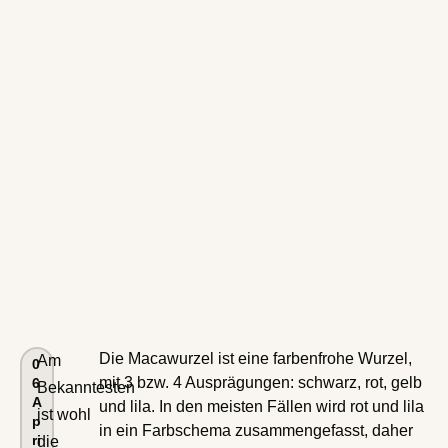
Die Macawurzel ist eine farbenfrohe Wurzel,
Am
0
mit 3 bzw. 4 Ausprägungen: schwarz, rot, gelb
6
Bekanntesten
A
und lila. In den meisten Fällen wird rot und lila
ist wohl
p
in ein Farbschema zusammengefasst, daher
ri
die