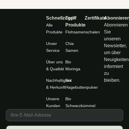
Schnellzugriff
Top-
Zertifikate
Abonniere
Produkte
Abonnieren
Alle
Sie
Produkte
Flohsamenschalen
unseren
Unser
Chia
Newsletter,
Service
Samen
um über
Neuigkeiten
Über uns
Bio
informiert
& Qualität
Moringa
zu
bleiben.
Nachhaltigkeit
Bio
& Herkunft
Hagebuttenpulver
Unsere
Bio
Kunden
Schwarzkümmel