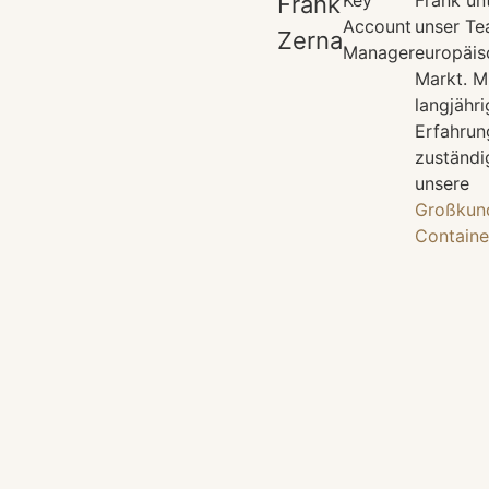
Frank
Account
unser Te
Zerna
Manager
europäis
Markt. Mi
langjähr
Erfahrung
zuständi
unsere
Großkun
Contain