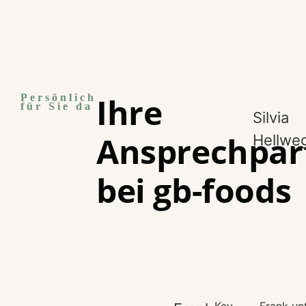
Ihre
Persönlich
für Sie da
Silvia
Ansprechpar
Hellwe
bei gb-foods
Key
Frank un