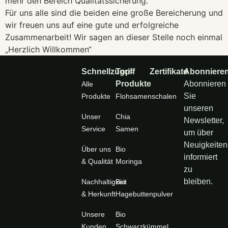
mehr den Bereich Qualitätssicherung.
Für uns alle sind die beiden eine große Bereicherung und
wir freuen uns auf eine gute und erfolgreiche
Zusammenarbeit! Wir sagen an dieser Stelle noch einmal
„Herzlich Willkommen“
Schnellzugriff
Top-
Zertifikate
Abonniere
Produkte
Abonnieren
Alle
Sie
Produkte
Flohsamenschalen
unseren
Unser
Chia
Newsletter,
Service
Samen
um über
Neuigkeiten
Über uns
Bio
informiert
& Qualität
Moringa
zu
bleiben.
Nachhaltigkeit
Bio
& Herkunft
Hagebuttenpulver
Unsere
Bio
Kunden
Schwarzkümmel