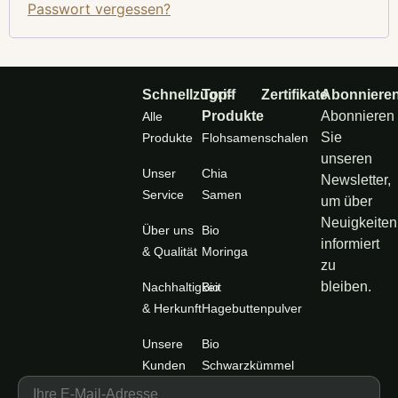
Passwort vergessen?
Schnellzugriff
Top-
Zertifikate
Abonniere
Produkte
Abonnieren
Alle
Sie
Produkte
Flohsamenschalen
unseren
Unser
Chia
Newsletter,
Service
Samen
um über
Neuigkeiten
Über uns
Bio
informiert
& Qualität
Moringa
zu
bleiben.
Nachhaltigkeit
Bio
& Herkunft
Hagebuttenpulver
Unsere
Bio
Kunden
Schwarzkümmel